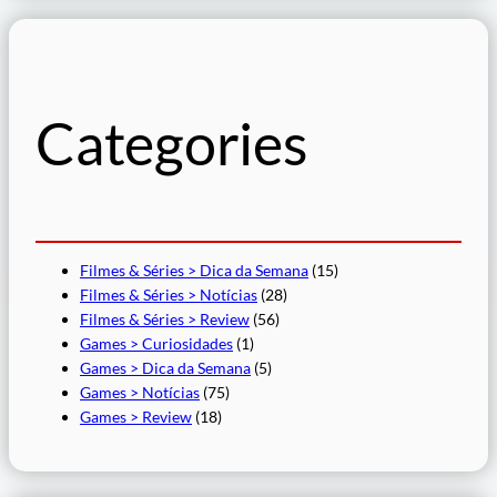
q
u
i
s
Categories
a
r
Filmes & Séries > Dica da Semana
(15)
Filmes & Séries > Notícias
(28)
Filmes & Séries > Review
(56)
Games > Curiosidades
(1)
Games > Dica da Semana
(5)
Games > Notícias
(75)
Games > Review
(18)