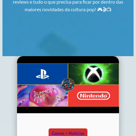
reviews e tudo o que precisa para ficar por dentro das
maiores novidades da cultura pop! 🎮🎬📺
Games > Notícias