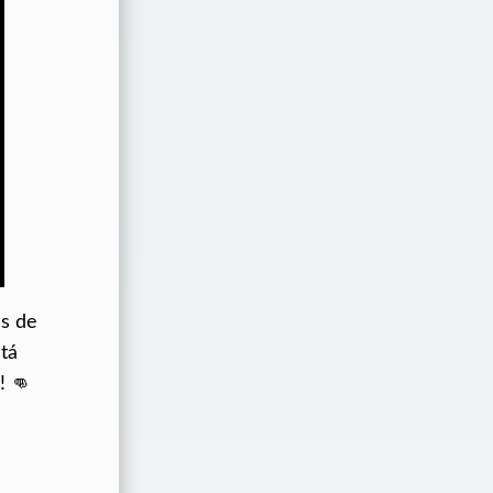
es de
tá
! 👊