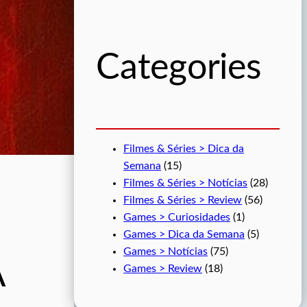
u
i
s
Categories
a
r
Filmes & Séries > Dica da
Semana
(15)
Filmes & Séries > Notícias
(28)
Filmes & Séries > Review
(56)
Games > Curiosidades
(1)
Games > Dica da Semana
(5)
Games > Notícias
(75)
A
Games > Review
(18)