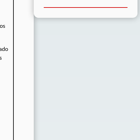
xos
iado
s