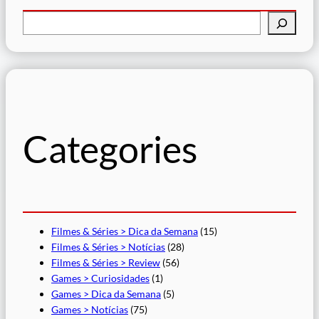
P
e
s
q
u
i
s
Categories
a
r
Filmes & Séries > Dica da Semana
(15)
Filmes & Séries > Notícias
(28)
Filmes & Séries > Review
(56)
Games > Curiosidades
(1)
Games > Dica da Semana
(5)
Games > Notícias
(75)