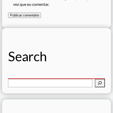
vez que eu comentar.
Search
P
e
s
q
u