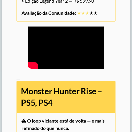
> Edição Legend Year 2 — R$ 599,90
Avaliação da Comunidade
:
★★
★
★★
Monster Hunter Rise –
PS5, PS4
🐲
O loop viciante está de volta — e mais
refinado do que nunca.