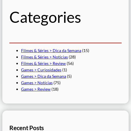
i
s
Categories
a
r
Filmes & Séries > Dica da Semana
(15)
Filmes & Séries > Notícias
(28)
Filmes & Séries > Review
(56)
Games > Curiosidades
(1)
Games > Dica da Semana
(5)
Games > Notícias
(75)
Games > Review
(18)
Recent Posts