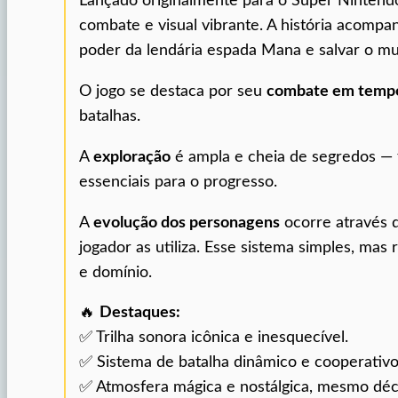
Lançado originalmente para o Super Nintend
combate e visual vibrante. A história acomp
poder da lendária espada Mana e salvar o m
O jogo se destaca por seu
combate em tempo
batalhas.
A
exploração
é ampla e cheia de segredos — f
essenciais para o progresso.
A
evolução dos personagens
ocorre através 
jogador as utiliza. Esse sistema simples, ma
e domínio.
🔥
Destaques:
✅ Trilha sonora icônica e inesquecível.
✅ Sistema de batalha dinâmico e cooperativo
✅ Atmosfera mágica e nostálgica, mesmo déc