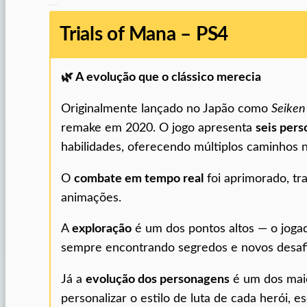
Trials of Mana – PS4
🌿
A evolução que o clássico merecia
Originalmente lançado no Japão como
Seiken
remake em 2020. O jogo apresenta
seis pers
habilidades, oferecendo múltiplos caminhos na
O
combate em tempo real
foi aprimorado, tr
animações.
A
exploração
é um dos pontos altos — o jogado
sempre encontrando segredos e novos desafi
Já a
evolução dos personagens
é um dos maio
personalizar o estilo de luta de cada herói,