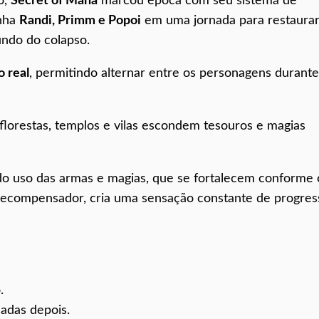
o,
Secret of Mana
marcou época com seu sistema de
anha
Randi, Primm e Popoi
em uma jornada para restaurar
undo do colapso.
 real
, permitindo alternar entre os personagens durante
lorestas, templos e vilas escondem tesouros e magias
do uso das armas e magias, que se fortalecem conforme 
s recompensador, cria uma sensação constante de progres
.
adas depois.