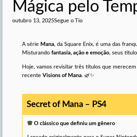
Mágica pelo Tem
outubro 13, 2025
Segue o Tio
A série
Mana
, da Square Enix, é uma das fran
Misturando
fantasia, ação e emoção
, seus títu
Hoje, vamos revisitar três títulos que merece
recente
Visions of Mana
. 🌿✨
Secret of Mana – PS4
🌸
O clássico que definiu um gênero