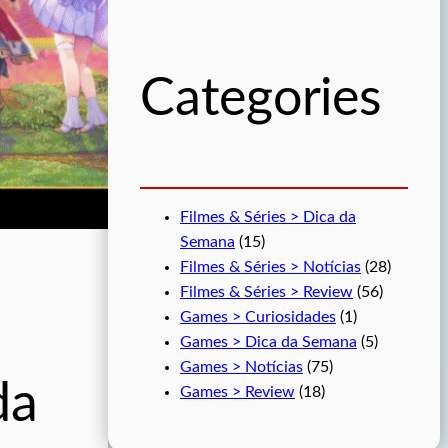
u
i
s
Categories
a
r
Filmes & Séries > Dica da
Semana
(15)
Filmes & Séries > Notícias
(28)
Filmes & Séries > Review
(56)
Games > Curiosidades
(1)
Games > Dica da Semana
(5)
Games > Notícias
(75)
da
Games > Review
(18)