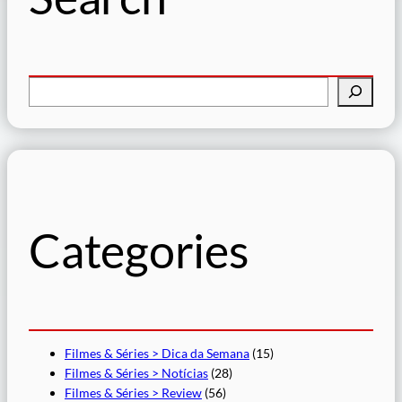
P
e
s
q
u
i
s
Categories
a
r
Filmes & Séries > Dica da Semana
(15)
Filmes & Séries > Notícias
(28)
Filmes & Séries > Review
(56)