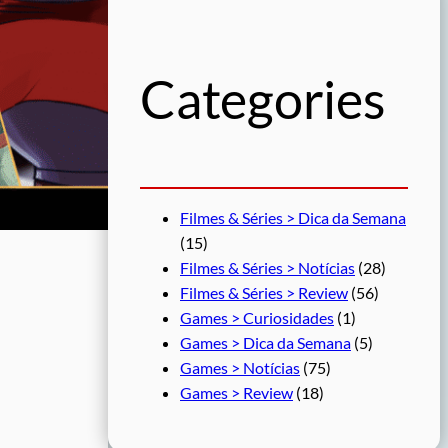
u
i
s
Categories
a
r
Filmes & Séries > Dica da Semana
(15)
Filmes & Séries > Notícias
(28)
Filmes & Séries > Review
(56)
Games > Curiosidades
(1)
Games > Dica da Semana
(5)
Games > Notícias
(75)
Games > Review
(18)