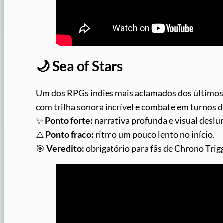
🌙 Sea of Stars
Um dos RPGs indies mais aclamados dos últimos
com trilha sonora incrível e combate em turnos 
✨
Ponto forte:
narrativa profunda e visual desl
⚠️
Ponto fraco:
ritmo um pouco lento no início.
🎯
Veredito:
obrigatório para fãs de Chrono Trig