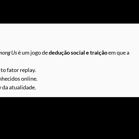
mong Us
é um jogo de
dedução social e traição
em que a
to fator replay.
hecidos online.
 da atualidade.